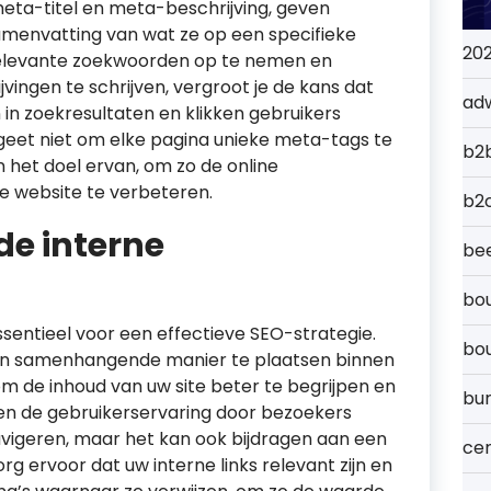
meta-titel en meta-beschrijving, geven
menvatting van wat ze op een specifieke
20
elevante zoekwoorden op te nemen en
jvingen te schrijven, vergroot je de kans dat
ad
n zoekresultaten en klikken gebruikers
geet niet om elke pagina unieke meta-tags te
b2
n het doel ervan, om zo de online
je website te verbeteren.
b2
de interne
bee
bou
ssentieel voor een effectieve SEO-strategie.
bo
e en samenhangende manier te plaatsen binnen
m de inhoud van uw site beter te begrijpen en
bu
leen de gebruikerservaring door bezoekers
avigeren, maar het kan ook bijdragen aan een
cer
rg ervoor dat uw interne links relevant zijn en