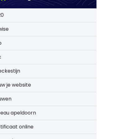
20
wise
b
c
ckestijn
w je website
uwen
reau apeldoorn
tificaat online