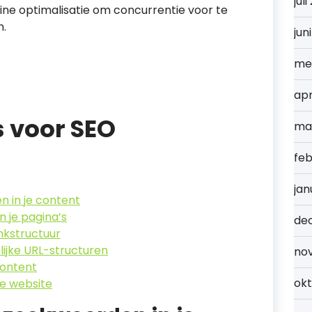
jul
ne optimalisatie om concurrentie voor te
n.
jun
me
apr
s voor SEO
ma
feb
jan
 in je content
 je pagina’s
de
nkstructuur
ijke URL-structuren
no
content
ok
je website