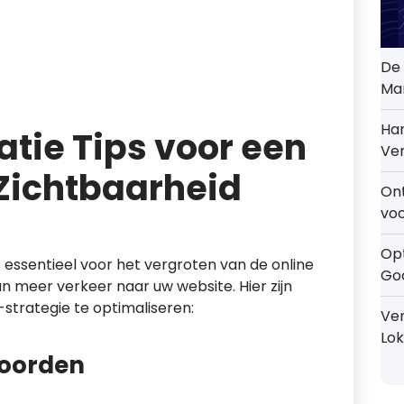
De 
Mar
Han
tie Tips voor een
Ver
 Zichtbaarheid
On
voo
Opt
 essentieel voor het vergroten van de online
Go
n meer verkeer naar uw website. Hier zijn
strategie te optimaliseren:
Ver
Lok
woorden