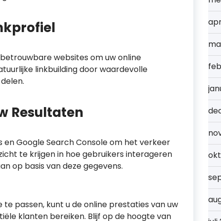
apr
kprofiel
ma
n betrouwbare websites om uw online
feb
atuurlijke linkbuilding door waardevolle
 delen.
jan
w Resultaten
de
no
cs en Google Search Console om het verkeer
icht te krijgen in hoe gebruikers interageren
ok
aan op basis van deze gegevens.
se
au
e te passen, kunt u de online prestaties van uw
ële klanten bereiken. Blijf op de hoogte van