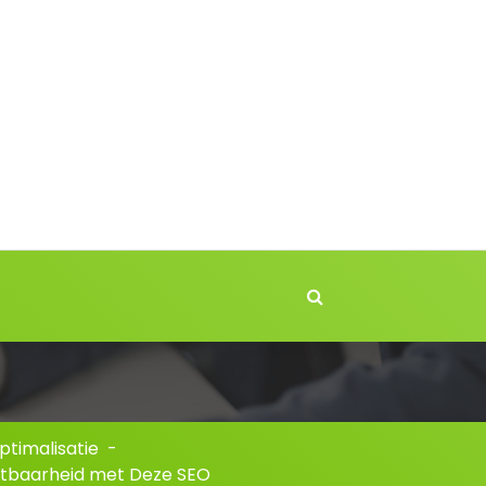
timalisatie
-
htbaarheid met Deze SEO