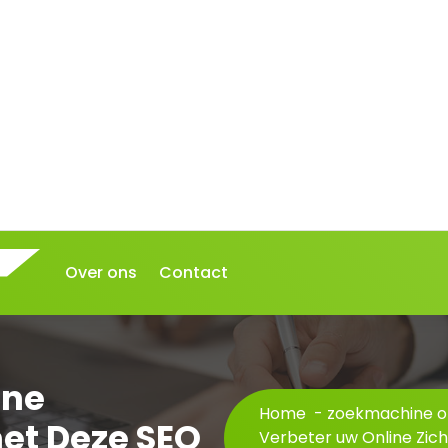
Over ons
Contact
ine
Home
-
zoekmachine op
et Deze SEO
Verbeter uw Online Zic