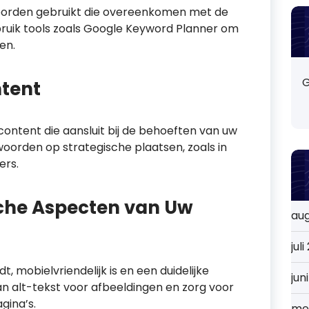
oorden gebruikt die overeenkomen met de
ruik tools zoals Google Keyword Planner om
en.
G
tent
content die aansluit bij de behoeften van uw
oorden op strategische plaatsen, zoals in
ers.
che Aspecten van Uw
au
jul
, mobielvriendelijk is en een duidelijke
jun
an alt-tekst voor afbeeldingen en zorg voor
gina’s.
me