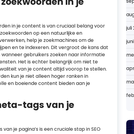
 zoekwoorden in je
se
au
en in je content is van cruciaal belang voor
jul
 zoekwoorden op een natuurlijke en
 verwerken, help je zoekmachines om de
jun
ijpen en te indexeren. Dit vergroot de kans dat
 wanneer gebruikers zoeken naar informatie
me
diensten. Het is echter belangrijk om niet te
apr
aliteit van je content altijd voorop te stellen.
den kun je niet alleen hoger ranken in
ma
lle en boeiende content bieden aan je
feb
meta-tags van je
van je pagina’s is een cruciale stap in SEO