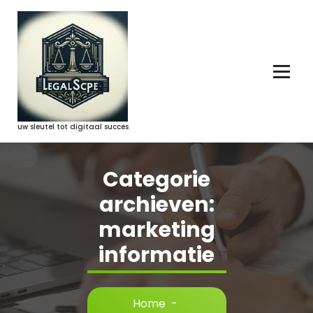
Ga
naar
de
inhoud
uw sleutel tot digitaal succes
Categorie
archieven:
marketing
informatie
Home
-