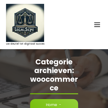
Ga
naar
de
inhoud
uw sleutel tot digitaal succes
Categorie
archieven:
woocommer
ce
Home
-