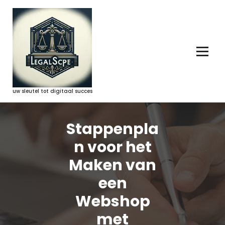
Ga
naar
de
inhoud
uw sleutel tot digitaal succes
Stappenpla
n voor het
Maken van
een
Webshop
met