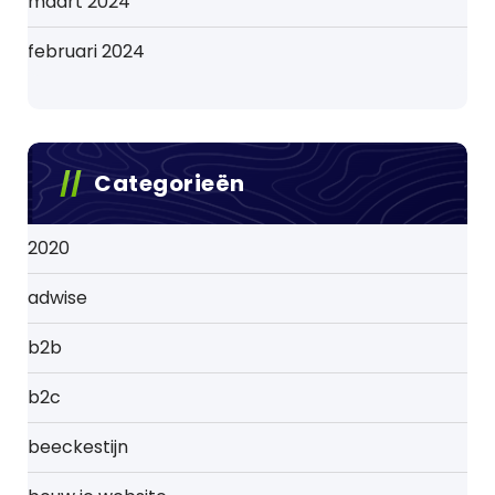
maart 2024
februari 2024
Categorieën
2020
adwise
b2b
b2c
beeckestijn