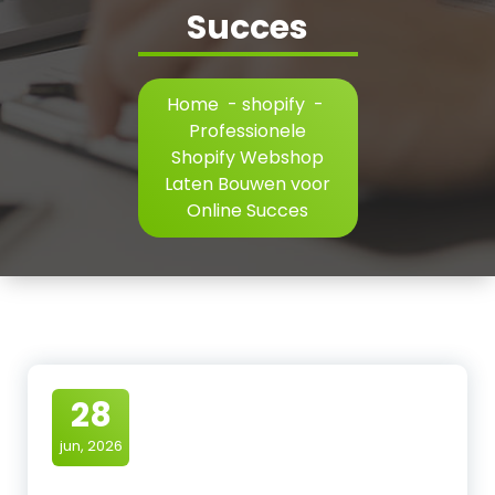
Succes
Home
-
shopify
-
Professionele
Shopify Webshop
Laten Bouwen voor
Online Succes
28
jun, 2026