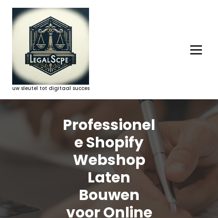
Ga
naar
de
inhoud
uw sleutel tot digitaal succes
Professionel
e Shopify
Webshop
Laten
Bouwen
voor Online