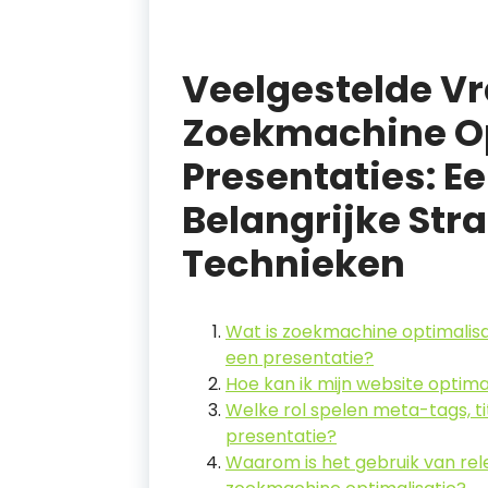
Veelgestelde V
Zoekmachine Op
Presentaties: E
Belangrijke Str
Technieken
Wat is zoekmachine optimalisa
een presentatie?
Hoe kan ik mijn website optim
Welke rol spelen meta-tags, ti
presentatie?
Waarom is het gebruik van re