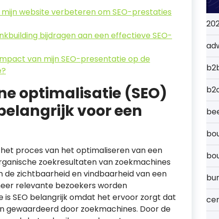
n mijn website verbeteren om SEO-prestaties
20
nkbuilding bijdragen aan een effectieve SEO-
ad
impact van mijn SEO-presentatie op de
b2
e?
e optimalisatie (SEO)
b2
belangrijk voor een
bee
bou
 het proces van het optimaliseren van een
bo
organische zoekresultaten van zoekmachines
om de zichtbaarheid en vindbaarheid van een
bu
meer relevante bezoekers worden
 is SEO belangrijk omdat het ervoor zorgt dat
cer
n gewaardeerd door zoekmachines. Door de