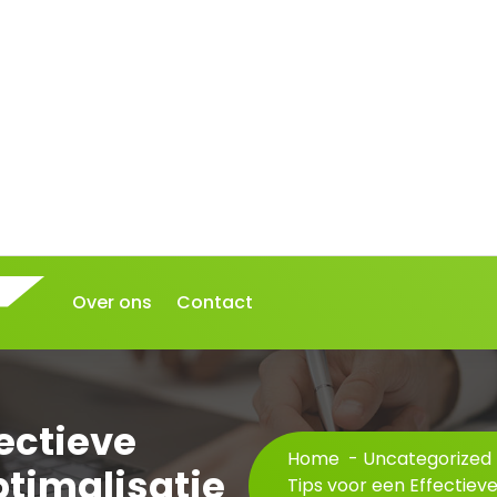
Over ons
Contact
fectieve
Home
-
Uncategorized
timalisatie
Tips voor een Effectiev