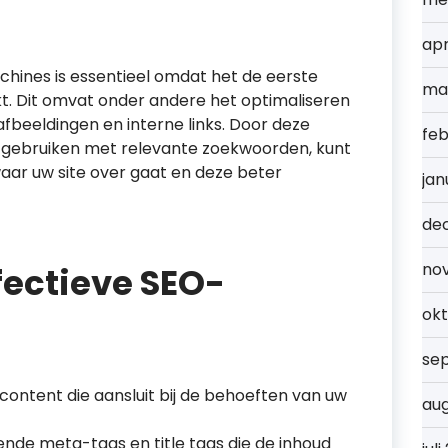
apr
hines is essentieel omdat het de eerste
ma
t. Dit omvat onder andere het optimaliseren
afbeeldingen en interne links. Door deze
feb
e gebruiken met relevante zoekwoorden, kunt
aar uw site over gaat en deze beter
jan
de
no
fectieve SEO-
ok
se
content die aansluit bij de behoeften van uw
au
vende meta-tags en title tags die de inhoud