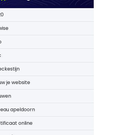
20
wise
b
c
ckestijn
w je website
uwen
reau apeldoorn
tificaat online