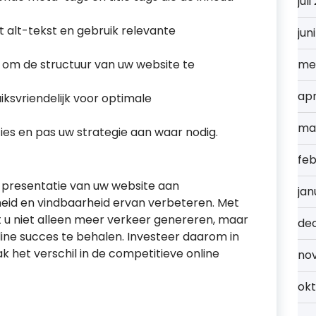
jul
 alt-tekst en gebruik relevante
jun
s om de structuur van uw website te
me
apr
ksvriendelijk voor optimale
ma
ies en pas uw strategie aan waar nodig.
feb
presentatie van uw website aan
jan
heid en vindbaarheid ervan verbeteren. Met
 u niet alleen meer verkeer genereren, maar
de
ine succes te behalen. Investeer daarom in
het verschil in de competitieve online
no
ok