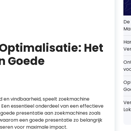
De 
Mar
Han
ptimalisatie: Het
Ver
en Goede
On
voo
Opt
Go
id en vindbaarheid, speelt zoekmachine
Ver
l. Een essentieel onderdeel van een effectieve
Lok
n goede presentatie aan zoekmachines zoals
e waarom een goede presentatie zo belangrijk
liseren voor maximale impact.