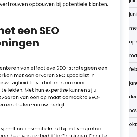
jul
vertrouwen opbouwen bij potentiële klanten.
jun
et een SEO
me
roningen
apr
ma
menteren van effectieve SEO-strategieën een
feb
rken met een ervaren SEO specialist in
anwezigheid te verbeteren en meer
jan
e leiden. Met hun expertise kunnen zij u
de
 uitvoeren van een op maat gemaakte SEO-
ten en doelen van uw bedrijf.
no
ok
peelt een essentiële rol bij het vergroten
baarheid van uw bedrijf in Groningen. Door te