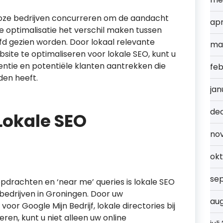
lloze bedrijven concurreren om de aandacht
apr
optimalisatie het verschil maken tussen
d gezien worden. Door lokaal relevante
ma
ite te optimaliseren voor lokale SEO, kunt u
ntie en potentiële klanten aantrekken die
feb
eden heeft.
jan
de
Lokale SEO
no
ok
se
drachten en ‘near me’ queries is lokale SEO
bedrijven in Groningen. Door uw
au
oor Google Mijn Bedrijf, lokale directories bij
ren, kunt u niet alleen uw online