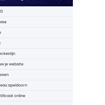
20
wise
b
c
ckestijn
w je website
uwen
reau apeldoorn
tificaat online