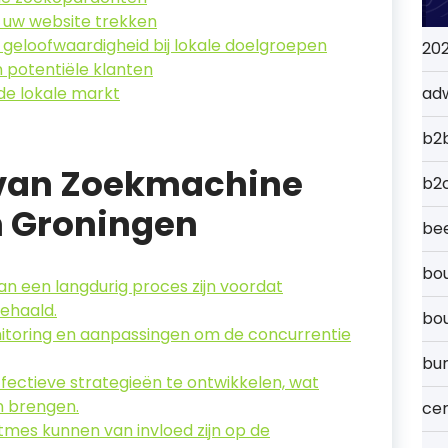
 uw website trekken
eloofwaardigheid bij lokale doelgroepen
20
n potentiële klanten
de lokale markt
ad
b2
 van Zoekmachine
b2
n Groningen
bee
bou
an een langdurig proces zijn voordat
ehaald.
bo
nitoring en aanpassingen om de concurrentie
bu
ffectieve strategieën te ontwikkelen, wat
n brengen.
cer
tmes kunnen van invloed zijn op de