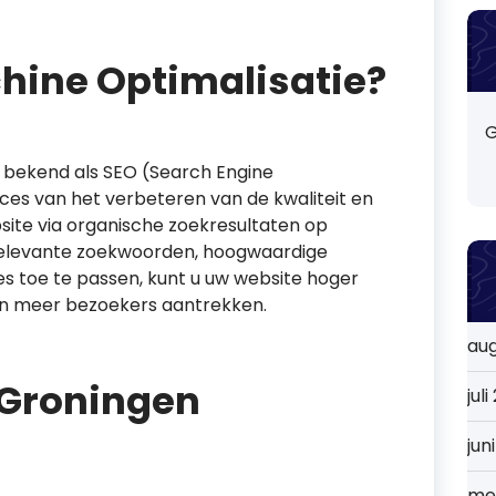
hine Optimalisatie?
G
 bekend als SEO (Search Engine
oces van het verbeteren van de kwaliteit en
site via organische zoekresultaten op
relevante zoekwoorden, hoogwaardige
es toe te passen, kunt u uw website hoger
 en meer bezoekers aantrekken.
au
 Groningen
jul
jun
me