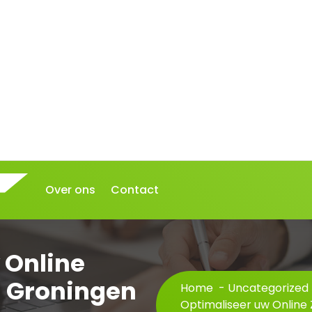
Over ons
Contact
 Online
n Groningen
Home
-
Uncategorized
Optimaliseer uw Online