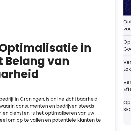
On
voo
Opt
ptimalisatie in
Go
t Belang van
Ver
Lok
aarheid
Ve
Eff
drijf in Groningen, is online zichtbaarheid
Op
rk waarin consumenten en bedrijven steeds
SE
 en diensten, is het optimaliseren van uw
el om op te vallen en potentiële klanten te