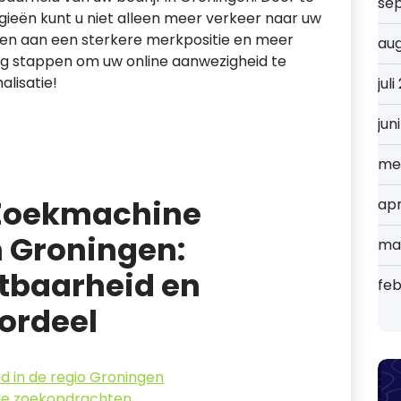
se
gieën kunt u niet alleen meer verkeer naar uw
en aan een sterkere merkpositie en meer
au
g stappen om uw online aanwezigheid te
lisatie!
jul
jun
me
 Zoekmachine
apr
n Groningen:
ma
tbaarheid en
feb
ordeel
d in de regio Groningen
ale zoekopdrachten