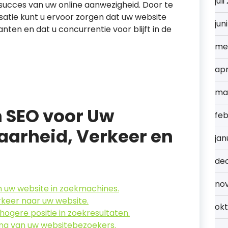
jul
t succes van uw online aanwezigheid. Door te
satie kunt u ervoor zorgen dat uw website
jun
anten en dat u concurrentie voor blijft in de
me
apr
ma
 SEO voor Uw
feb
aarheid, Verkeer en
jan
de
no
n uw website in zoekmachines.
keer naar uw website.
ok
hogere positie in zoekresultaten.
ing van uw websitebezoekers.