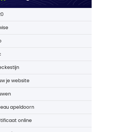
20
wise
b
c
ckestijn
w je website
uwen
reau apeldoorn
tificaat online