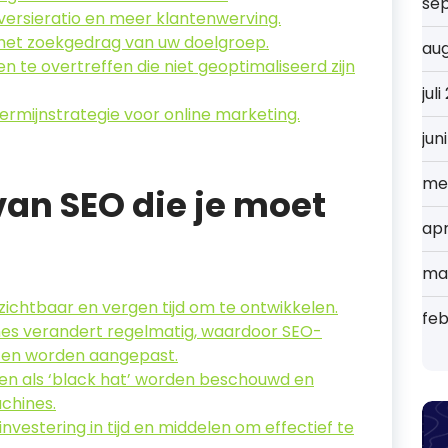
se
versieratio en meer klantenwerving.
n het zoekgedrag van uw doelgroep.
au
n te overtreffen die niet geoptimaliseerd zijn
jul
ermijnstrategie voor online marketing.
jun
me
an SEO die je moet
apr
ma
 zichtbaar en vergen tijd om te ontwikkelen.
feb
es verandert regelmatig, waardoor SEO-
ten worden aangepast.
n als ‘black hat’ worden beschouwd en
chines.
nvestering in tijd en middelen om effectief te