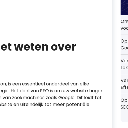
On
voo
Opt
oet weten over
Go
Ver
Lok
Ve
on, is een essentieel onderdeel van elke
Eff
egie. Het doel van SEO is om uw website hoger
n van zoekmachines zoals Google. Dit leidt tot
Op
ite en uiteindelijk tot meer potentiële
SE