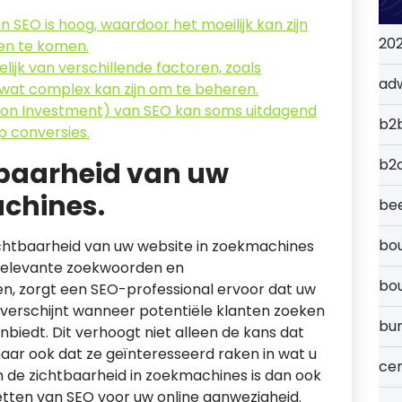
 SEO is hoog, waardoor het moeilijk kan zijn
20
en te komen.
lijk van verschillende factoren, zoals
ad
 wat complex kan zijn om te beheren.
 on Investment) van SEO kan soms uitdagend
b2
p conversies.
b2
tbaarheid van uw
achines.
bee
bou
ichtbaarheid van uw website in zoekmachines
 relevante zoekwoorden en
bo
en, zorgt een SEO-professional ervoor dat uw
 verschijnt wanneer potentiële klanten zoeken
bu
nbiedt. Dit verhoogt niet alleen de kans dat
aar ook dat ze geïnteresseerd raken in wat u
cer
n de zichtbaarheid in zoekmachines is dan ook
etten van SEO voor uw online aanwezigheid.