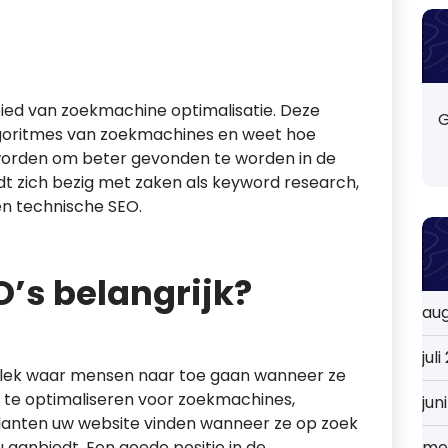
bied van zoekmachine optimalisatie. Deze
G
algoritmes van zoekmachines en weet hoe
worden om beter gevonden te worden in de
t zich bezig met zaken als keyword research,
 en technische SEO.
’s belangrijk?
au
jul
plek waar mensen naar toe gaan wanneer ze
 te optimaliseren voor zoekmachines,
jun
klanten uw website vinden wanneer ze op zoek
u aanbiedt. Een goede positie in de
me