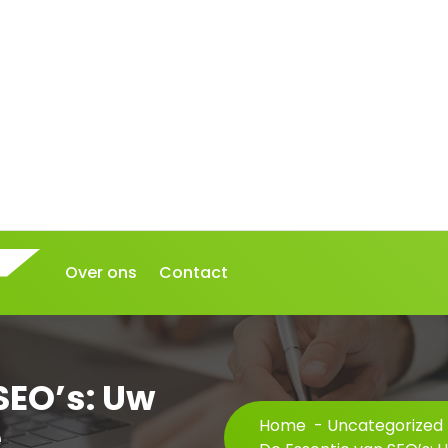
Over ons
Contact
SEO’s: Uw
e
Home
-
Uncategorized