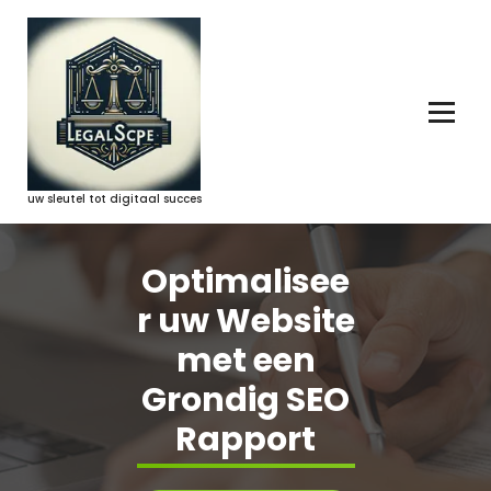
Ga
naar
de
inhoud
uw sleutel tot digitaal succes
Optimalisee
r uw Website
met een
Grondig SEO
Rapport