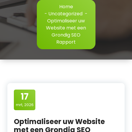
Home
-
Uncategorized
-
Optimaliseer uw
Website met een
Grondig SEO
Rapport
17
mrt, 2026
Optimaliseer uw Website
met een Grondig SEO