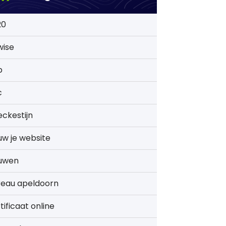
20
wise
b
c
ckestijn
w je website
uwen
reau apeldoorn
tificaat online