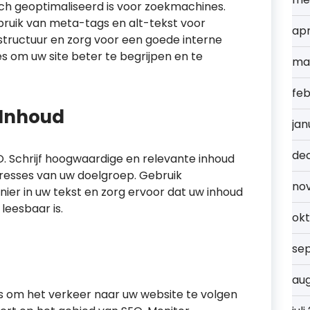
ch geoptimaliseerd is voor zoekmachines.
ruik van meta-tags en alt-tekst voor
apr
structuur en zorg voor een goede interne
es om uw site beter te begrijpen en te
ma
feb
 Inhoud
jan
de
O. Schrijf hoogwaardige en relevante inhoud
teresses van uw doelgroep. Gebruik
no
ier in uw tekst en zorg ervoor dat uw inhoud
leesbaar is.
ok
se
au
cs om het verkeer naar uw website te volgen