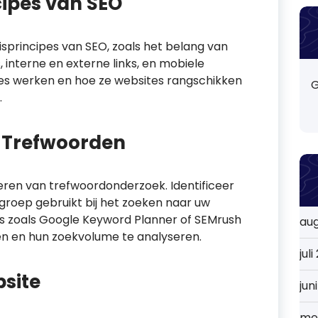
cipes van SEO
sprincipes van SEO, zoals het belang van
interne en externe links, en mobiele
nes werken en hoe ze websites rangschikken
G
.
 Trefwoorden
voeren van trefwoordonderzoek. Identificeer
roep gebruikt bij het zoeken naar uw
ls zoals Google Keyword Planner of SEMrush
au
n en hun zoekvolume te analyseren.
jul
site
jun
me