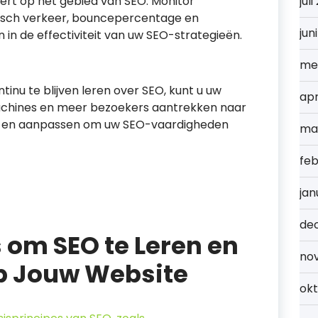
ert op het gebied van SEO. Monitor
jul
anisch verkeer, bouncepercentage en
jun
n in de effectiviteit van uw SEO-strategieën.
me
inu te blijven leren over SEO, kunt u uw
apr
achines en meer bezoekers aantrekken naar
ten en aanpassen om uw SEO-vaardigheden
ma
feb
jan
de
s om SEO te Leren en
no
op Jouw Website
ok