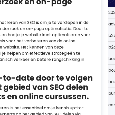
rzoek en on-page
20
t leren van SEO is om je te verdiepen in de
ad
nderzoek en on-page optimalisatie. Door te
n hoe je je website kunt optimaliseren voor
b2
sis voor het verbeteren van de online
je website. Het kennen van deze
b2
je helpen om effectieve strategieën te
bee
anisch verkeer en betere rangschikking in
bou
-to-date door te volgen
bo
t gebied van SEO delen
bu
ts en online cursussen.
cer
en, is het essentieel om je kennis up-to-
experts op het gebied van SEO delen via