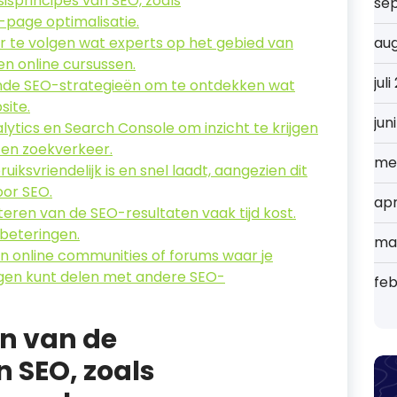
isprincipes van SEO, zoals
se
page optimalisatie.
r te volgen wat experts op het gebied van
au
en online cursussen.
jul
nde SEO-strategieën om te ontdekken wat
site.
jun
lytics en Search Console om inzicht te krijgen
e en zoekverkeer.
me
uiksvriendelijk is en snel laadt, aangezien dit
oor SEO.
apr
teren van de SEO-resultaten vaak tijd kost.
rbeteringen.
ma
n online communities of forums waar je
ngen kunt delen met andere SEO-
feb
en van de
n SEO, zoals