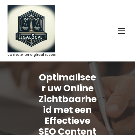
Ga
naar
de
inhoud
uw sleutel tot digitaal succes
Optimalisee
r uw Online
Zichtbaarhe
id met een
Effectieve
SEO Content