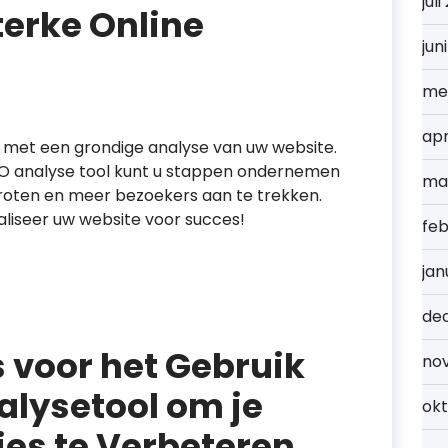
jul
erke Online
jun
me
apr
t met een grondige analyse van uw website.
EO analyse tool kunt u stappen ondernemen
ma
roten en meer bezoekers aan te trekken.
maliseer uw website voor succes!
feb
jan
de
s voor het Gebruik
no
alysetool om je
ok
es te Verbeteren