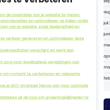
se
au
m de prestaties van je website te meten.
oordposities en optimaliseer ze indien nodig.
jul
ten van je website, zoals laadsnelheid en
jun
ste verkeer genereren en optimaliseer deze
me
n zoekresultaten verschijnt en werk aan
apr
en zorg voor kwalitatieve verwijzingen van
ma
ol om content te verbeteren en relevante
feb
pas je SEO-strategie hierop aan voor optimale
istieken uit de tool om groeimogelijkheden te