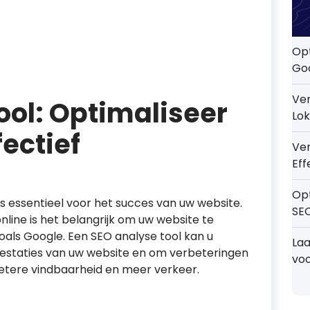
Opt
Go
Ver
ool: Optimaliseer
Lok
ectief
Ve
Eff
Op
s essentieel voor het succes van uw website.
SE
ine is het belangrijk om uw website te
als Google. Een SEO analyse tool kan u
Laa
prestaties van uw website en om verbeteringen
voo
betere vindbaarheid en meer verkeer.