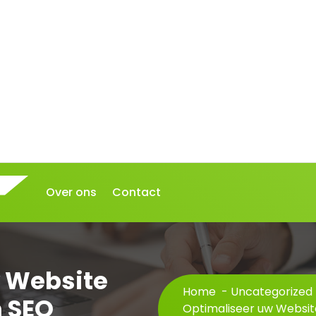
Over ons
Contact
 Website
Home
-
Uncategorized
n SEO
Optimaliseer uw Websit