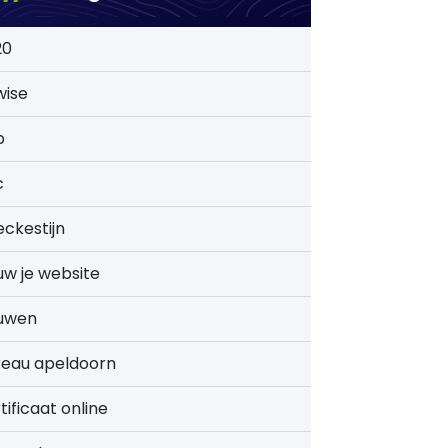
20
wise
b
c
ckestijn
w je website
uwen
reau apeldoorn
tificaat online