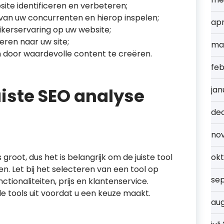
te identificeren en verbeteren;
s van uw concurrenten en hierop inspelen;
apr
kerservaring op uw website;
ren naar uw site;
ma
n door waardevolle content te creëren.
feb
uiste SEO analyse
jan
de
no
groot, dus het is belangrijk om de juiste tool
ok
en. Let bij het selecteren van een tool op
se
nctionaliteiten, prijs en klantenservice.
de tools uit voordat u een keuze maakt.
au