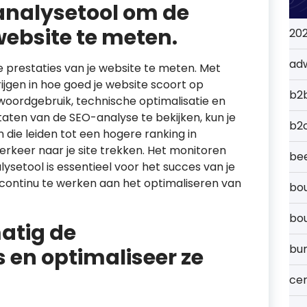
analysetool om de
website te meten.
20
ad
prestaties van je website te meten. Met
krijgen in hoe goed je website scoort op
b2
kwoordgebruik, technische optimalisatie en
taten van de SEO-analyse te bekijken, kun je
b2
die leiden tot een hogere ranking in
keer naar je site trekken. Het monitoren
bee
setool is essentieel voor het succes van je
 continu te werken aan het optimaliseren van
bou
bo
atig de
bu
 en optimaliseer ze
cer