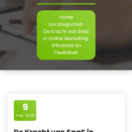
Home
-
Uncategorized
-
De Kracht van SaaS
in Online Marketing:
Efficiëntie en
Flexibiliteit
9
mei, 2026