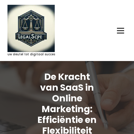
Ga
naar
de
inhoud
uw sleutel tot digitaal succes
De Kracht
van SaaS in
Online
Marketing:
Efficiëntie en
Flexibiliteit