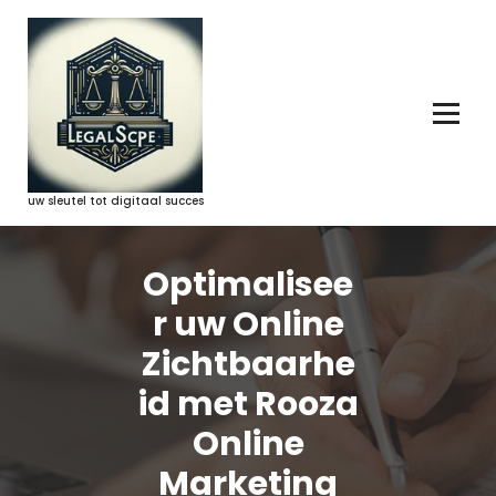
Ga
naar
de
inhoud
uw sleutel tot digitaal succes
Optimalisee
r uw Online
Zichtbaarhe
id met Rooza
Online
Marketing