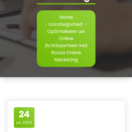
Home
-
Uncategorized
-
Optimaliseer uw
Online
Zichtbaarheid met
Rooza Online
Marketing
24
jul, 2024