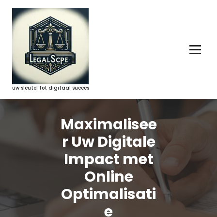
Ga
naar
de
inhoud
uw sleutel tot digitaal succes
Maximalisee
r Uw Digitale
Impact met
Online
Optimalisati
e