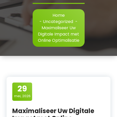
Home
-
Uncategorized
-
Maximaliseer Uw
Digitale Impact met
Online Optimalisatie
29
mei, 2026
Maximaliseer Uw Digitale