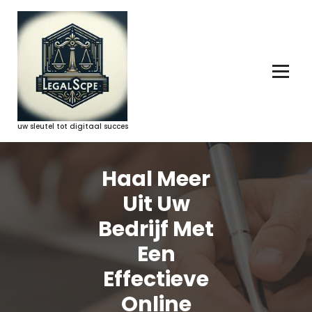
Ga
naar
de
inhoud
uw sleutel tot digitaal succes
Haal Meer
Uit Uw
Bedrijf Met
Een
Effectieve
Online