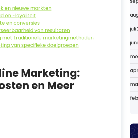
se
iek en nieuwe markten
au
en -loyaliteit
ite en conversies
jul
seerbaarheid van resultaten
ng met traditionele marketingmethoden
jun
eting van specifieke doelgroepen
me
ine Marketing:
apr
osten en Meer
ma
feb