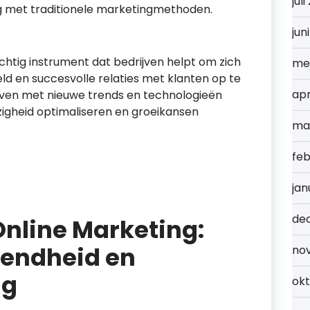
jul
ng met traditionele marketingmethoden.
jun
chtig instrument dat bedrijven helpt om zich
me
eld en succesvolle relaties met klanten op te
apr
ijven met nieuwe trends en technologieën
igheid optimaliseren en groeikansen
ma
feb
jan
de
nline Marketing:
kendheid en
no
ng
ok