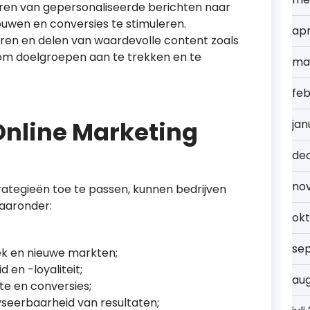
ren van gepersonaliseerde berichten naar
uwen en conversies te stimuleren.
apr
ren en delen van waardevolle content zoals
s om doelgroepen aan te trekken en te
ma
feb
Online Marketing
jan
de
no
rategieën toe te passen, kunnen bedrijven
waaronder:
ok
se
ek en nieuwe markten;
en -loyaliteit;
au
te en conversies;
seerbaarheid van resultaten;