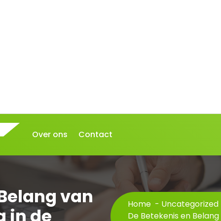
Over ons
Contact
 Belang van
Home
-
Uncategorized
 in de
De Betekenis en Belang 