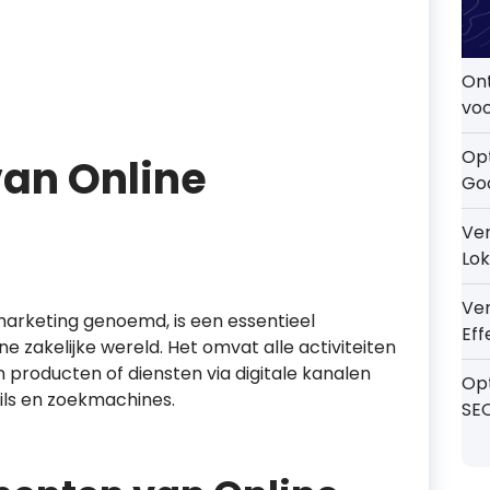
On
voo
Opt
van Online
Go
Ver
Lok
Ve
marketing genoemd, is een essentieel
Eff
zakelijke wereld. Het omvat alle activiteiten
n producten of diensten via digitale kanalen
Op
ils en zoekmachines.
SE