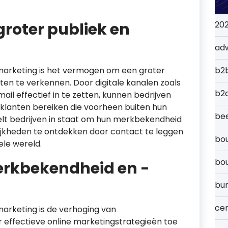
groter publiek en
20
ad
 marketing is het vermogen om een groter
b2
ten te verkennen. Door digitale kanalen zoals
b2
il effectief in te zetten, kunnen bedrijven
 klanten bereiken die voorheen buiten hun
bee
stelt bedrijven in staat om hun merkbekendheid
ijkheden te ontdekken door contact te leggen
bou
le wereld.
bo
rkbekendheid en -
bu
cer
marketing is de verhoging van
r effectieve online marketingstrategieën toe