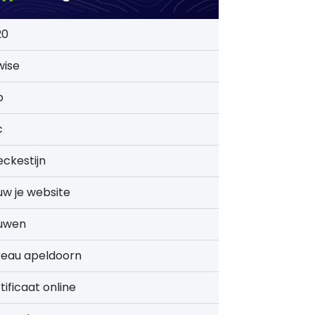
20
wise
b
c
ckestijn
w je website
uwen
reau apeldoorn
tificaat online