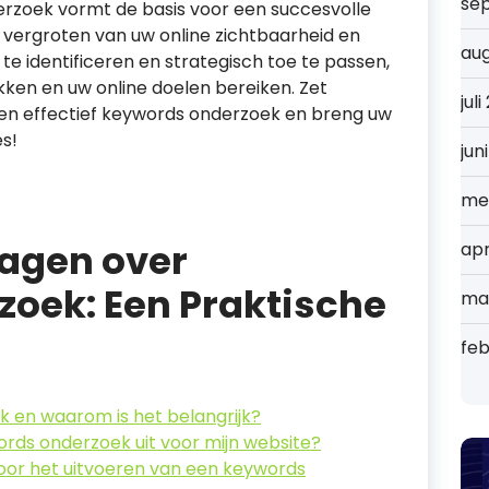
se
rzoek vormt de basis voor een succesvolle
t vergroten van uw online zichtbaarheid en
au
te identificeren en strategisch toe te passen,
kken en uw online doelen bereiken. Zet
jul
en effectief keywords onderzoek en breng uw
s!
jun
me
ragen over
apr
oek: Een Praktische
ma
feb
 en waarom is het belangrijk?
ords onderzoek uit voor mijn website?
voor het uitvoeren van een keywords