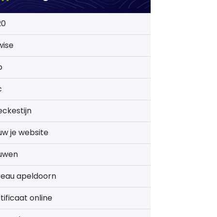
20
wise
b
c
ckestijn
w je website
uwen
reau apeldoorn
tificaat online