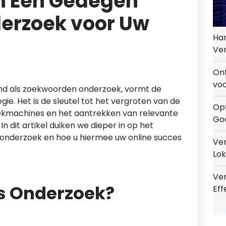
n Een Gedegen
erzoek voor Uw
Han
Ver
On
voo
nd als zoekwoorden onderzoek, vormt de
ie. Het is de sleutel tot het vergroten van de
Opt
oekmachines en het aantrekken van relevante
Go
n dit artikel duiken we dieper in op het
onderzoek en hoe u hiermee uw online succes
Ver
Lok
Ve
s Onderzoek?
Eff