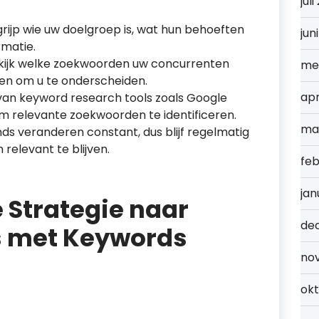
jul
rijp wie uw doelgroep is, wat hun behoeften
jun
rmatie.
ijk welke zoekwoorden uw concurrenten
me
en om u te onderscheiden.
apr
an keyword research tools zoals Google
 relevante zoekwoorden te identificeren.
ma
s veranderen constant, dus blijf regelmatig
relevant te blijven.
feb
jan
 Strategie naar
de
s met Keywords
no
ok