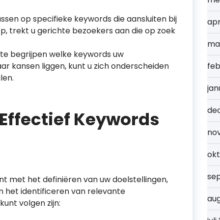
ssen op specifieke keywords die aansluiten bij
apr
, trekt u gerichte bezoekers aan die op zoek
ma
te begrijpen welke keywords uw
r kansen liggen, kunt u zich onderscheiden
feb
len.
jan
de
 Effectief Keywords
no
ok
se
 met het definiëren van uw doelstellingen,
 het identificeren van relevante
au
unt volgen zijn: