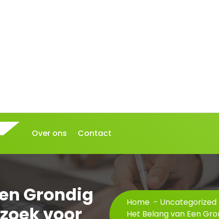
Over ons
Contact
Een Grondig
Home
-
Uncategorized
zoek voor
Het Belang van Een Gr