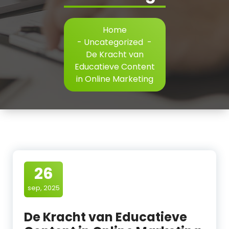
Home
-
Uncategorized
-
De Kracht van
Educatieve Content
in Online Marketing
26
sep, 2025
De Kracht van Educatieve