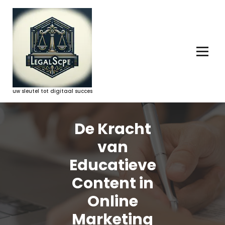
Ga
naar
de
inhoud
uw sleutel tot digitaal succes
De Kracht
van
Educatieve
Content in
Online
Marketing