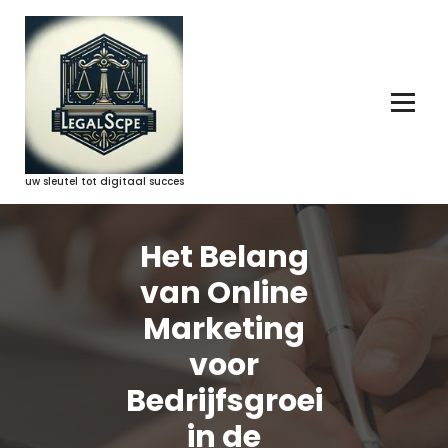
Ga
naar
de
inhoud
uw sleutel tot digitaal succes
Het Belang
van Online
Marketing
voor
Bedrijfsgroei
in de