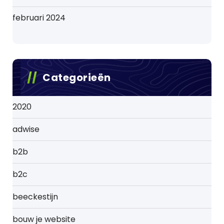
februari 2024
Categorieën
2020
adwise
b2b
b2c
beeckestijn
bouw je website