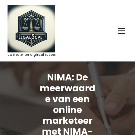
Ga
naar
de
inhoud
uw sleutel tot digitaal succes
NIMA: De
meerwaard
e van een
online
marketeer
met NIMA-