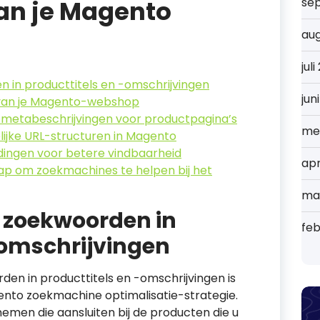
an je Magento
se
au
jul
 in producttitels en -omschrijvingen
jun
 van je Magento-webshop
 metabeschrijvingen voor productpagina’s
me
ijke URL-structuren in Magento
dingen voor betere vindbaarheid
apr
p om zoekmachines te helpen bij het
ma
 zoekwoorden in
feb
-omschrijvingen
den in producttitels en -omschrijvingen is
ento zoekmachine optimalisatie-strategie.
emen die aansluiten bij de producten die u