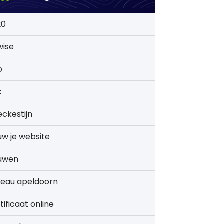
20
wise
b
c
ckestijn
w je website
uwen
reau apeldoorn
tificaat online