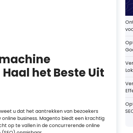
On
voo
Opt
Go
kmachine
Ver
 Haal het Beste Uit
Lok
Ve
Eff
Op
weet u dat het aantrekken van bezoekers
SE
w online business. Magento biedt een krachtig
 op te vallen in de concurrerende online
e (SEO) onmisbaar.