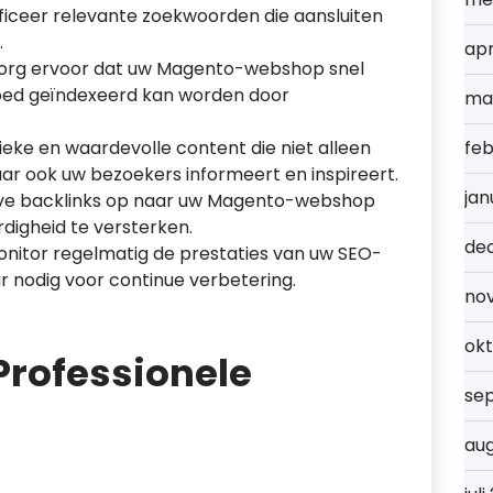
ficeer relevante zoekwoorden die aansluiten
.
apr
org ervoor dat uw Magento-webshop snel
 goed geïndexeerd kan worden door
ma
eke en waardevolle content die niet alleen
feb
r ook uw bezoekers informeert en inspireert.
jan
eve backlinks op naar uw Magento-webshop
digheid te versterken.
de
nitor regelmatig de prestaties van uw SEO-
r nodig voor continue verbetering.
no
ok
Professionele
se
au