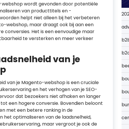
uw webshop wordt gevonden door potentiële
aliseren van producttitels en -
20
oorden helpt niet alleen bij het verbeteren
to-webshop, maar draagt ook bij aan een
ad
e conversies. Het is een eenvoudige maar
htbaarheid te versterken en meer verkeer
b2
b2
aadsnelheid van je
bee
op
bou
eid van je Magento-webshop is een cruciale
uikerservaring en het verhogen van je SEO-
bo
t ervoor dat bezoekers niet afhaken en langer
en tot een hogere conversie. Bovendien beloont
bu
den met een betere ranking in de
in het optimaliseren van de laadsnelheid,
cer
 gebruikerservaring, maar vergroot je ook de