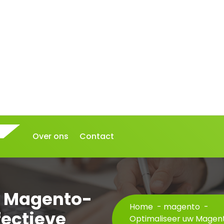
Over ons
Contact
w Magento-
Home
-
magento
-
ectieve
Optimaliseer uw Magen