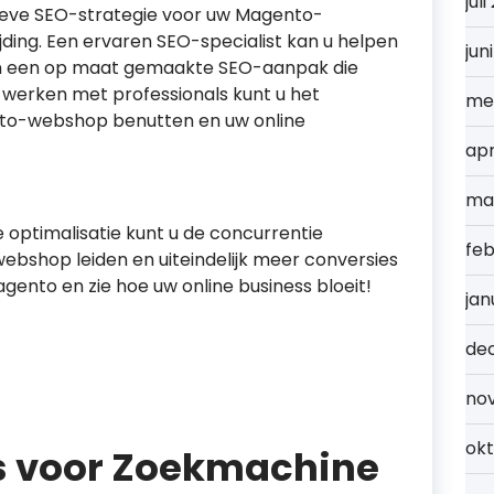
jul
ieve SEO-strategie voor uw Magento-
ding. Een ervaren SEO-specialist kan u helpen
jun
van een op maat gemaakte SEO-aanpak die
 werken met professionals kunt u het
me
to-webshop benutten en uw online
apr
ma
ptimalisatie kunt u de concurrentie
feb
ebshop leiden en uiteindelijk meer conversies
gento en zie hoe uw online business bloeit!
jan
de
no
ok
ps voor Zoekmachine