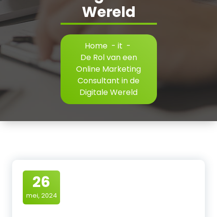
Wereld
Home
-
it
-
De Rol van een
Online Marketing
Consultant in de
Digitale Wereld
26
mei, 2024