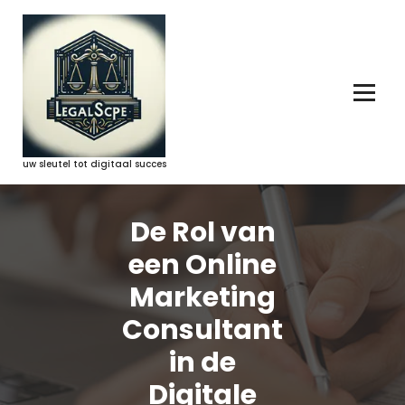
Ga
naar
de
inhoud
uw sleutel tot digitaal succes
De Rol van
een Online
Marketing
Consultant
in de
Digitale