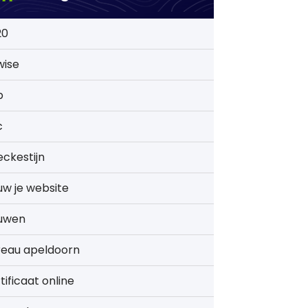
20
wise
b
c
ckestijn
w je website
uwen
reau apeldoorn
tificaat online