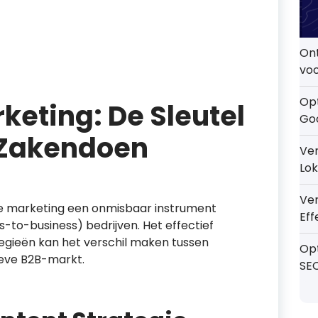
On
voo
Opt
keting: De Sleutel
Go
 Zakendoen
Ver
Lok
Ve
ne marketing een onmisbaar instrument
Eff
-to-business) bedrijven. Het effectief
tegieën kan het verschil maken tussen
Op
ieve B2B-markt.
SE