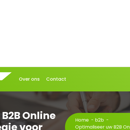
Over ons
Contact
 B2B Online
Home
-
b2b
-
egie voor
Optimaliseer uw B2B Onl