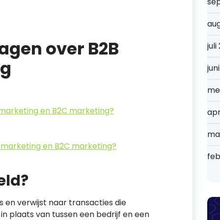
se
au
agen over B2B
jul
ng
jun
me
B marketing en B2C marketing?
apr
ma
B-marketing en B2C marketing?
feb
eld?
 en verwijst naar transacties die
in plaats van tussen een bedrijf en een