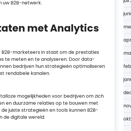
jul
n uw B2B-netwerk.
jun
taten met Analytics
me
apr
lt B2B-marketeers in staat om de prestaties
ma
s te meten en te analyseren. Door data-
nnen bedrijven hun strategieën optimaliseren
feb
st rendabele kanalen.
jan
de
 talloze mogelijkheden voor bedrijven om zich
ren en duurzame relaties op te bouwen met
no
de juiste strategieën en tools kunnen B2B-
 de digitale wereld.
ok