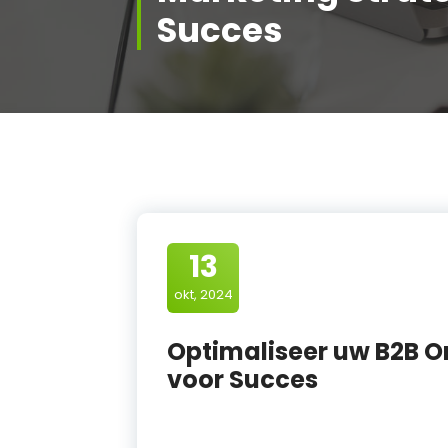
Succes
13
okt, 2024
Optimaliseer uw B2B O
voor Succes