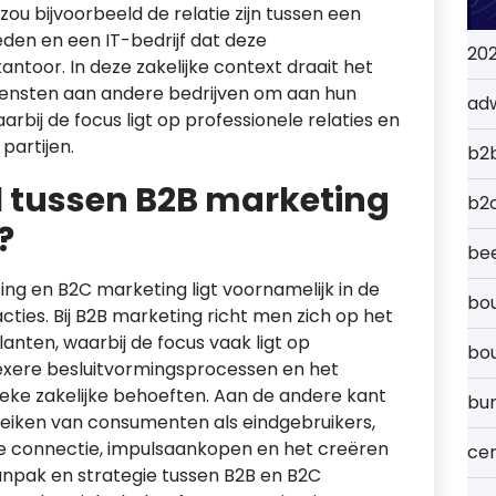
u bijvoorbeeld de relatie zijn tussen een
den en een IT-bedrijf dat deze
20
toor. In deze zakelijke context draait het
iensten aan andere bedrijven om aan hun
ad
rbij de focus ligt op professionele relaties en
partijen.
b2
il tussen B2B marketing
b2
?
bee
ng en B2C marketing ligt voornamelijk in de
bou
ties. Bij B2B marketing richt men zich op het
anten, waarbij de focus vaak ligt op
bo
plexere besluitvormingsprocessen en het
ieke zakelijke behoeften. Aan de andere kant
bu
reiken van consumenten als eindgebruikers,
le connectie, impulsaankopen en het creëren
cer
 aanpak en strategie tussen B2B en B2C