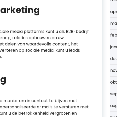
Marketing
apr
ma
iale media platforms kunt u als B2B-bedrijf
feb
roep, relaties opbouwen en uw
t delen van waardevolle content, het
jan
verteren op sociale media, kunt u leads
.
de
no
ng
ok
se
ve manier om in contact te blijven met
au
gepersonaliseerde e-mails te versturen met
kunt u de betrokkenheid vergroten en