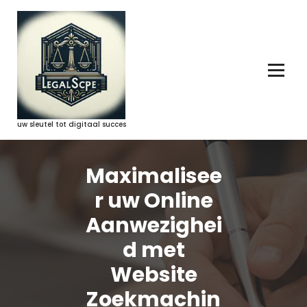
Ga
naar
de
inhoud
uw sleutel tot digitaal succes
Maximalisee
r uw Online
Aanwezighei
d met
Website
Zoekmachin