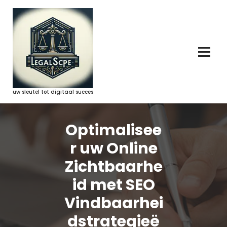
Ga
naar
de
inhoud
uw sleutel tot digitaal succes
Optimalisee
r uw Online
Zichtbaarhe
id met SEO
Vindbaarhei
dstrategieë