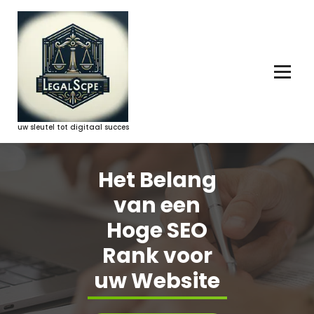
Ga
naar
de
inhoud
uw sleutel tot digitaal succes
Het Belang
van een
Hoge SEO
Rank voor
uw Website