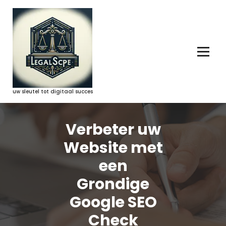
Ga
naar
de
inhoud
uw sleutel tot digitaal succes
Verbeter uw
Website met
een
Grondige
Google SEO
Check