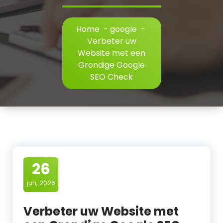
Home
-
google
-
Verbeter uw
Website met een
Grondige Google
SEO Check
26
jun, 2026
Verbeter uw Website met